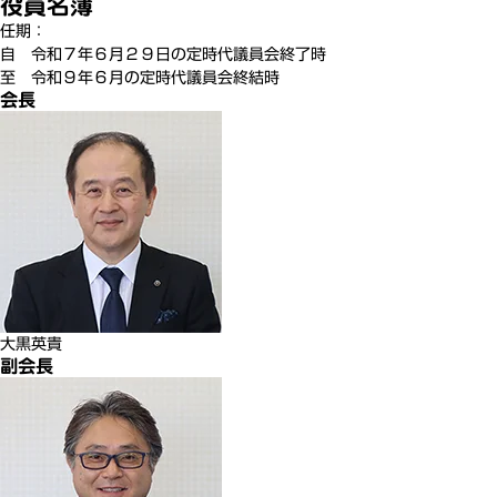
役員名簿
任期：
自 令和７年６月２９日の定時代議員会終了時
至 令和９年６月の定時代議員会終結時
会長
大黒
英貴
副会長